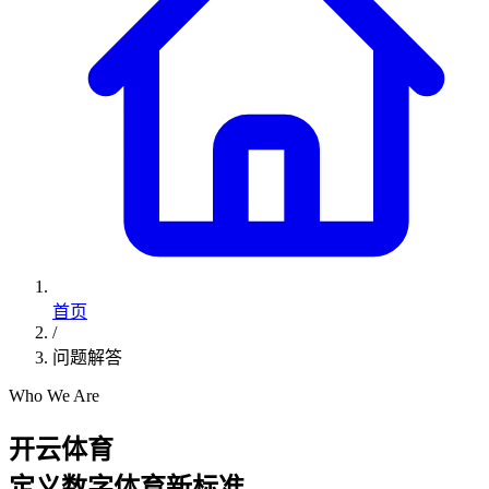
首页
/
问题解答
Who We Are
开云体育
定义数字体育新标准