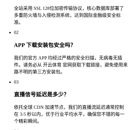
全站采用 SSL 128位加密传输协议，核心数据库部署了
多重防火墙与入侵检测系统，达到国际金融级安全标
准。
02
APP 下载安装包安全吗？
我们的官方 APP 均经过严格的安全扫描，无病毒无插
件。请务必从 开云体育 官网获取下载链接，避免使用来
路不明的第三方安装包。
03
直播信号延迟是多少？
依托全球 CDN 加速节点，我们的直播流延迟通常控制
在 3-5 秒以内，优于行业平均水平，确保您不错的每一
个精彩瞬间。