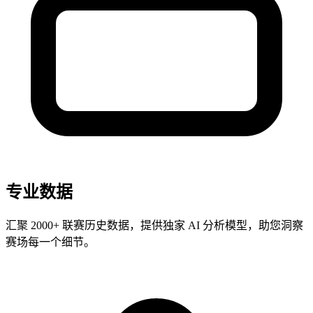
专业数据
汇聚 2000+ 联赛历史数据，提供独家 AI 分析模型，助您洞察
赛场每一个细节。