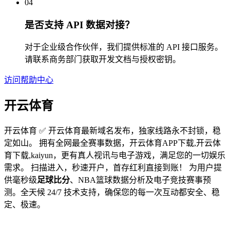
04
是否支持 API 数据对接？
对于企业级合作伙伴，我们提供标准的 API 接口服务。
请联系商务部门获取开发文档与授权密钥。
访问帮助中心
开云体育
开云体育 ✅ 开云体育最新域名发布，独家线路永不封锁，稳
定如山。 拥有全网最全赛事数据，开云体育APP下载,开云体
育下载,kaiyun，更有真人视讯与电子游戏，满足您的一切娱乐
需求。 扫描进入，秒速开户，首存红利直接到账！ 为用户提
供毫秒级
足球比分
、NBA篮球数据分析及电子竞技赛事预
测。全天候 24/7 技术支持，确保您的每一次互动都安全、稳
定、极速。