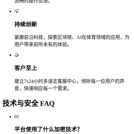
流畅的操作反馈。
💡
持续创新
紧跟前沿科技，探索区块链、AI在体育领域的应用，为
用户带来前所未有的体验。
🤝
客户至上
建立7x24小时多语言客服中心，倾听每一位用户的声
音，快速响应每一个需求。
技术与安全 FAQ
01
平台使用了什么加密技术？