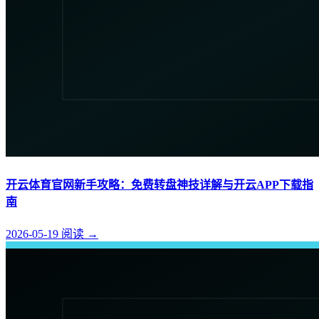
开云体育官网新手攻略：免费转盘神技详解与开云APP下载指
南
2026-05-19
阅读
→