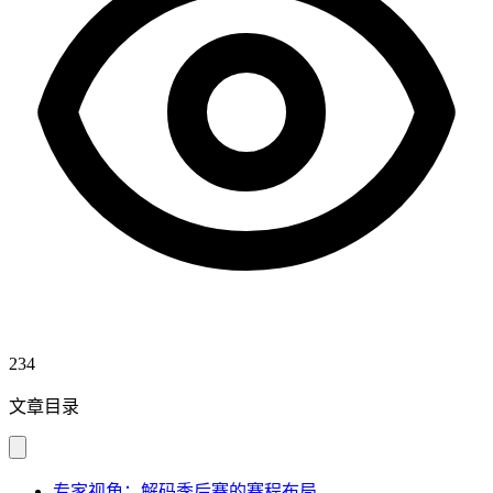
234
文章目录
专家视角：解码季后赛的赛程布局